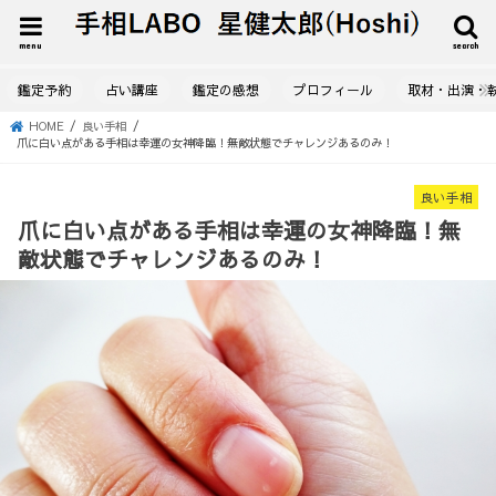
menu
search
鑑定予約
占い講座
鑑定の感想
プロフィール
取材・出演・
HOME
良い手相
爪に白い点がある手相は幸運の女神降臨！無敵状態でチャレンジあるのみ！
良い手相
爪に白い点がある手相は幸運の女神降臨！無
敵状態でチャレンジあるのみ！