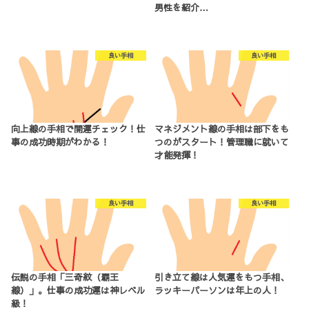
男性を紹介…
良い手相
良い手相
向上線の手相で開運チェック！仕
マネジメント線の手相は部下をも
事の成功時期がわかる！
つのがスタート！管理職に就いて
才能発揮！
良い手相
良い手相
伝説の手相「三奇紋（覇王
引き立て線は人気運をもつ手相、
線）」。仕事の成功運は神レベル
ラッキーパーソンは年上の人！
級！