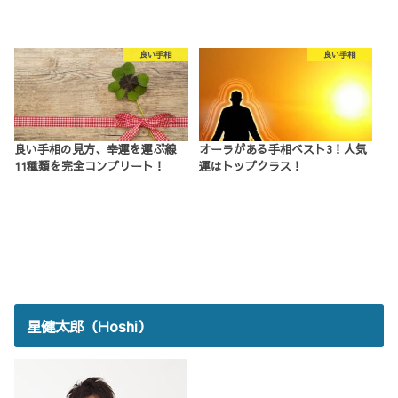
良い手相
良い手相
良い手相の見方、幸運を運ぶ線
オーラがある手相ベスト3！人気
11種類を完全コンプリート！
運はトップクラス！
星健太郎（Hoshi）