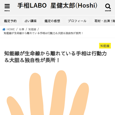
menu
search
鑑定予約
占い講座
鑑定の感想
プロフィール
取材・出演・
HOME
仕事
知能線
知能線が生命線から離れている手相は行動力＆大胆＆独自性が長所！
知能線
知能線が生命線から離れている手相は行動力
＆大胆＆独自性が長所！