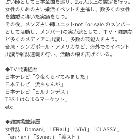
占い師として日本全国を巡り、2万人以上の鑑定を行う。
女性のための占い婚活イベントを主催し、数多くの女性
を結婚に導いた実績をもつ。
その後、メンズ占い師ユニットnot for sale.のメンバー
として活動し、メンバー1の実力派として、ＴＶ・雑誌な
ど多くのメディアに出演し、多数の芸能人を占う。
台湾・シンガポール・アメリカなど、海外でのイベント
出演や雑誌連載を行い、活動の幅を広げている。
◆TV出演経歴
日本テレビ「今夜くらべてみました」
日本テレビ「浜ちゃんが」
日本テレビ「ヒルナンデス」
TBS「はなまるマーケット」
etc
◆雑誌掲載経歴
女性誌「Domani」「FRaU」「ViVi」「CLASSY」
「an・an」「Sweet」「美スト」