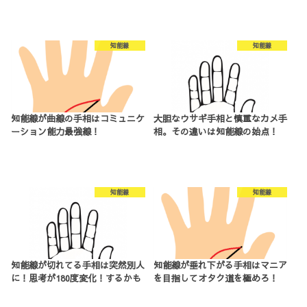
知能線
知能線
知能線が曲線の手相はコミュニケ
大胆なウサギ手相と慎重なカメ手
ーション能力最強線！
相。その違いは知能線の始点！
知能線
知能線
知能線が切れてる手相は突然別人
知能線が垂れ下がる手相はマニア
に！思考が180度変化！するかも
を目指してオタク道を極めろ！