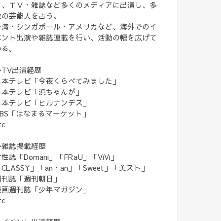
て、ＴＶ・雑誌など多くのメディアに出演し、多
数の芸能人を占う。
台湾・シンガポール・アメリカなど、海外でのイ
ベント出演や雑誌連載を行い、活動の幅を広げて
いる。
◆TV出演経歴
日本テレビ「今夜くらべてみました」
日本テレビ「浜ちゃんが」
日本テレビ「ヒルナンデス」
TBS「はなまるマーケット」
tc
◆雑誌掲載経歴
性誌「Domani」「FRaU」「ViVi」
CLASSY」「an・an」「Sweet」「美スト」
週刊誌「週刊朝日」
漫画週刊誌「少年マガジン」
tc