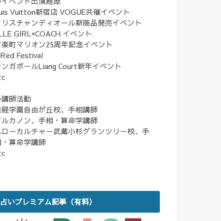
◆イベント出演経歴
uis Vuitton新宿店 VOGUE共催イベント
クリスチャンディオール新商品発売イベント
LLE GIRL×COACH イベント
有楽町マリオン25周年記念イベント
nRed Festival
ンガポールLiang Court新年イベント
tc
◆講師活動
産経学園自由が丘校、手相講師
アルカノン、手相・算命学講師
ハローカルチャー武蔵小杉グランツリー校、手
相・算命学講師
tc
占いプレミアム記事（有料）