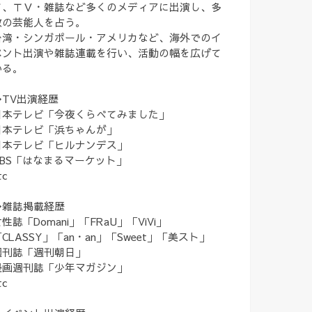
て、ＴＶ・雑誌など多くのメディアに出演し、多
数の芸能人を占う。
台湾・シンガポール・アメリカなど、海外でのイ
ベント出演や雑誌連載を行い、活動の幅を広げて
いる。
◆TV出演経歴
日本テレビ「今夜くらべてみました」
日本テレビ「浜ちゃんが」
日本テレビ「ヒルナンデス」
TBS「はなまるマーケット」
tc
◆雑誌掲載経歴
性誌「Domani」「FRaU」「ViVi」
CLASSY」「an・an」「Sweet」「美スト」
週刊誌「週刊朝日」
漫画週刊誌「少年マガジン」
tc