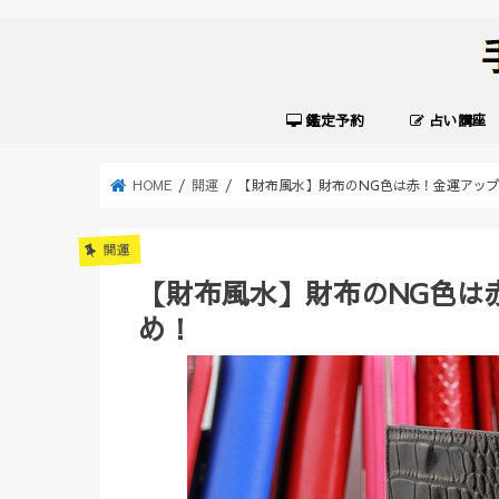
鑑定予約
占い講座
HOME
開運
【財布風水】財布のNG色は赤！金運アッ
開運
【財布風水】財布のNG色は
め！