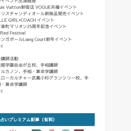
◆イベント出演経歴
uis Vuitton新宿店 VOGUE共催イベント
クリスチャンディオール新商品発売イベント
LLE GIRL×COACH イベント
有楽町マリオン25周年記念イベント
nRed Festival
ンガポールLiang Court新年イベント
tc
◆講師活動
産経学園自由が丘校、手相講師
アルカノン、手相・算命学講師
ハローカルチャー武蔵小杉グランツリー校、手
相・算命学講師
tc
占いプレミアム記事（有料）