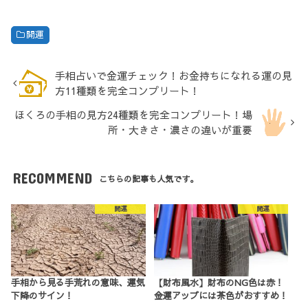
開運
手相占いで金運チェック！お金持ちになれる運の見
方11種類を完全コンプリート！
ほくろの手相の見方24種類を完全コンプリート！場
所・大きさ・濃さの違いが重要
RECOMMEND
こちらの記事も人気です。
開運
開運
手相から見る手荒れの意味、運気
【財布風水】財布のNG色は赤！
下降のサイン！
金運アップには茶色がおすすめ！