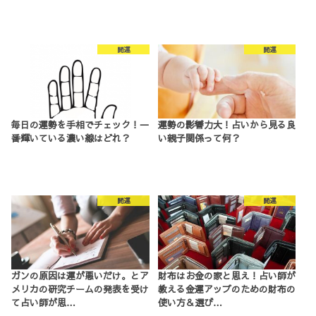
開運
開運
毎日の運勢を手相でチェック！一
運勢の影響力大！占いから見る良
番輝いている濃い線はどれ？
い親子関係って何？
開運
開運
ガンの原因は運が悪いだけ。とア
財布はお金の家と思え！占い師が
メリカの研究チームの発表を受け
教える金運アップのための財布の
て占い師が思…
使い方＆選び…