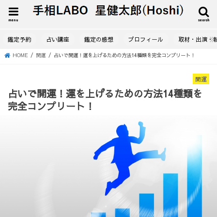
menu
search
鑑定予約
占い講座
鑑定の感想
プロフィール
取材・出演・
HOME
開運
占いで開運！運を上げるための方法14種類を完全コンプリート！
開運
占いで開運！運を上げるための方法14種類を
完全コンプリート！