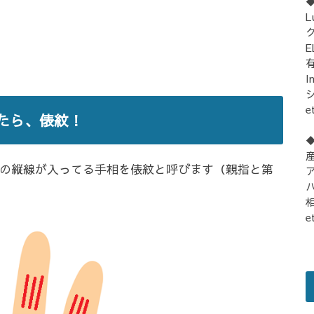
L
E
I
シ
e
たら、俵紋！
の縦線が入ってる手相を俵紋と呼びます（親指と第
e