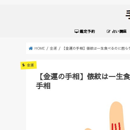
鑑定予約
占い講座
HOME
金運
【金運の手相】俵紋は一生食べるのに困ら
金運
【金運の手相】俵紋は一生
手相