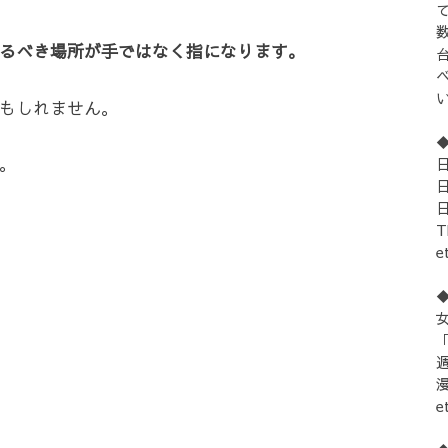
るべき場所が手ではなく指になります。
もしれません。
。
e
女
「
e