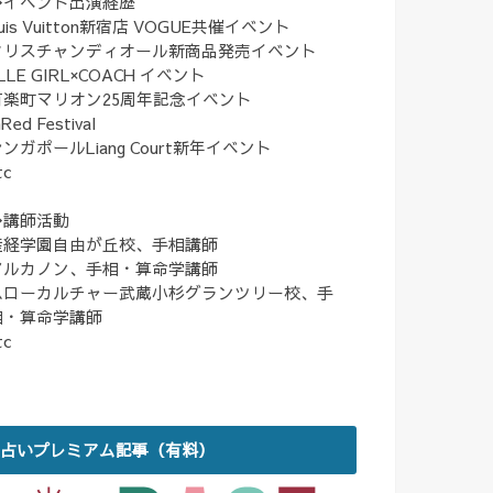
◆イベント出演経歴
uis Vuitton新宿店 VOGUE共催イベント
クリスチャンディオール新商品発売イベント
LLE GIRL×COACH イベント
有楽町マリオン25周年記念イベント
nRed Festival
ンガポールLiang Court新年イベント
tc
◆講師活動
産経学園自由が丘校、手相講師
アルカノン、手相・算命学講師
ハローカルチャー武蔵小杉グランツリー校、手
相・算命学講師
tc
占いプレミアム記事（有料）