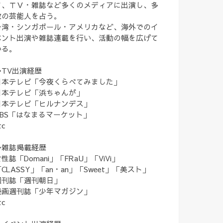
て、ＴＶ・雑誌など多くのメディアに出演し、多
数の芸能人を占う。
台湾・シンガポール・アメリカなど、海外でのイ
ベント出演や雑誌連載を行い、活動の幅を広げて
いる。
◆TV出演経歴
日本テレビ「今夜くらべてみました」
日本テレビ「浜ちゃんが」
日本テレビ「ヒルナンデス」
TBS「はなまるマーケット」
tc
◆雑誌掲載経歴
性誌「Domani」「FRaU」「ViVi」
CLASSY」「an・an」「Sweet」「美スト」
週刊誌「週刊朝日」
漫画週刊誌「少年マガジン」
tc