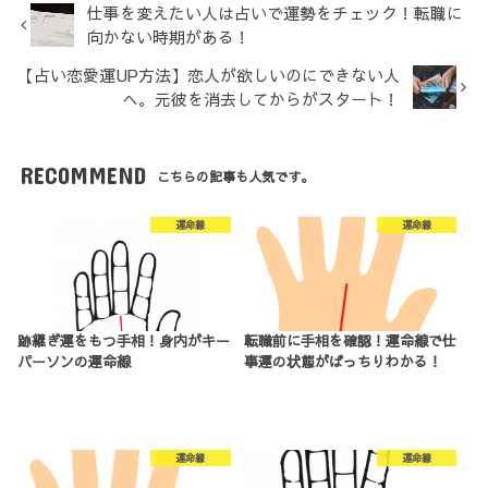
仕事を変えたい人は占いで運勢をチェック！転職に
向かない時期がある！
【占い恋愛運UP方法】恋人が欲しいのにできない人
へ。元彼を消去してからがスタート！
RECOMMEND
こちらの記事も人気です。
運命線
運命線
跡継ぎ運をもつ手相！身内がキー
転職前に手相を確認！運命線で仕
パーソンの運命線
事運の状態がばっちりわかる！
運命線
運命線