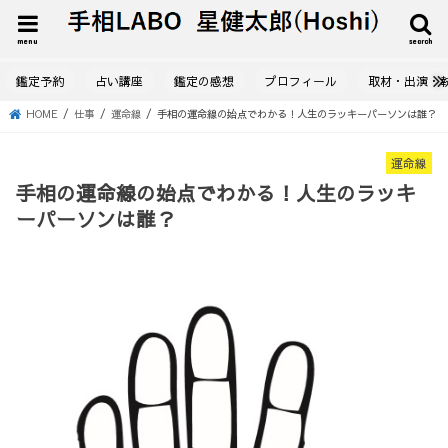
menu
search
鑑定予約
占い講座
鑑定の感想
プロフィール
取材・出演・
HOME
仕事
運命線
手相の運命線の始点でわかる！人生のラッキーパーソンは誰？
運命線
手相の運命線の始点でわかる！人生のラッキ
ーパーソンは誰？