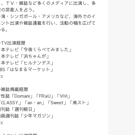
て、ＴＶ・雑誌など多くのメディアに出演し、多
数の芸能人を占う。
台湾・シンガポール・アメリカなど、海外でのイ
ベント出演や雑誌連載を行い、活動の幅を広げて
いる。
◆TV出演経歴
日本テレビ「今夜くらべてみました」
日本テレビ「浜ちゃんが」
日本テレビ「ヒルナンデス」
TBS「はなまるマーケット」
tc
◆雑誌掲載経歴
性誌「Domani」「FRaU」「ViVi」
CLASSY」「an・an」「Sweet」「美スト」
週刊誌「週刊朝日」
漫画週刊誌「少年マガジン」
tc