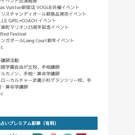
◆イベント出演経歴
uis Vuitton新宿店 VOGUE共催イベント
クリスチャンディオール新商品発売イベント
LLE GIRL×COACH イベント
有楽町マリオン25周年記念イベント
nRed Festival
ンガポールLiang Court新年イベント
tc
◆講師活動
産経学園自由が丘校、手相講師
アルカノン、手相・算命学講師
ハローカルチャー武蔵小杉グランツリー校、手
相・算命学講師
tc
占いプレミアム記事（有料）