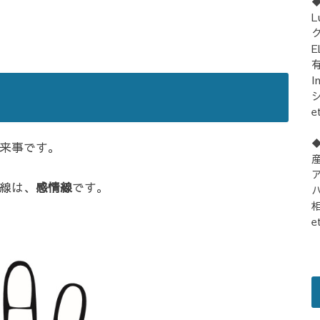
L
E
I
シ
e
来事です。
線は、
感情線
です。
e