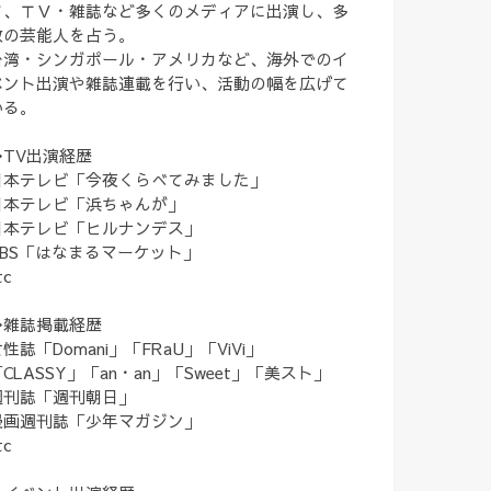
て、ＴＶ・雑誌など多くのメディアに出演し、多
数の芸能人を占う。
台湾・シンガポール・アメリカなど、海外でのイ
ベント出演や雑誌連載を行い、活動の幅を広げて
いる。
◆TV出演経歴
日本テレビ「今夜くらべてみました」
日本テレビ「浜ちゃんが」
日本テレビ「ヒルナンデス」
TBS「はなまるマーケット」
tc
◆雑誌掲載経歴
性誌「Domani」「FRaU」「ViVi」
CLASSY」「an・an」「Sweet」「美スト」
週刊誌「週刊朝日」
漫画週刊誌「少年マガジン」
tc