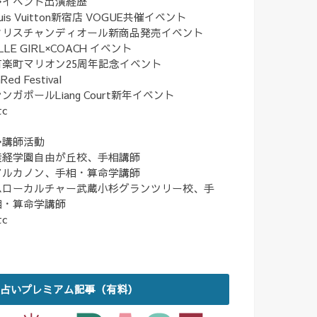
◆イベント出演経歴
uis Vuitton新宿店 VOGUE共催イベント
クリスチャンディオール新商品発売イベント
LLE GIRL×COACH イベント
有楽町マリオン25周年記念イベント
nRed Festival
ンガポールLiang Court新年イベント
tc
◆講師活動
産経学園自由が丘校、手相講師
アルカノン、手相・算命学講師
ハローカルチャー武蔵小杉グランツリー校、手
相・算命学講師
tc
占いプレミアム記事（有料）