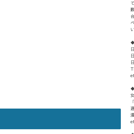
e
女
「
e