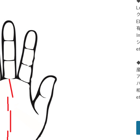
L
E
I
シ
e
e