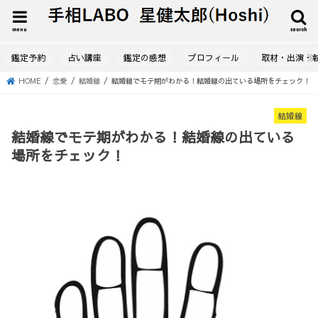
menu
search
鑑定予約
占い講座
鑑定の感想
プロフィール
取材・出演・
HOME
恋愛
結婚線
結婚線でモテ期がわかる！結婚線の出ている場所をチェック！
結婚線
結婚線でモテ期がわかる！結婚線の出ている
場所をチェック！