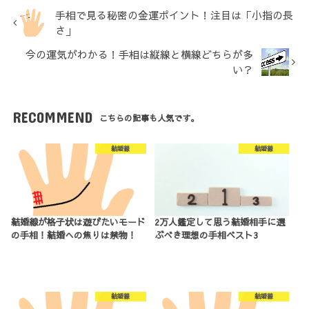
手相で見る秘密の金運ポイント！注目は「小指の長
さ」
今の運気がわかる！手相は縦線と横線どちらが多
い？
RECOMMEND
こちらの記事も人気です。
結婚線
結婚線
結婚線が格子状は遊びたいモード
2万人鑑定して思う結婚相手に選
の手相！結婚への焦りは禁物！
ぶべき理想の手相ベスト3
結婚線
結婚線