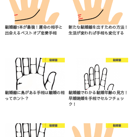
結婚線1本が最強！運命の相手と
新たな結婚線を出すための方法！
出会えるベストオブ恋愛手相
生活が変われば手相も変化する
結婚線
結婚線
結婚線に島がある手相は離婚の相
結婚線でわかる結婚年齢の見方！
ってホント？
早婚晩婚を手相でセルフチェッ
ク！
結婚線
結婚線