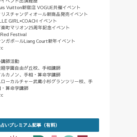
◆イベント出演経歴
uis Vuitton新宿店 VOGUE共催イベント
クリスチャンディオール新商品発売イベント
LLE GIRL×COACH イベント
有楽町マリオン25周年記念イベント
nRed Festival
ンガポールLiang Court新年イベント
tc
◆講師活動
産経学園自由が丘校、手相講師
アルカノン、手相・算命学講師
ハローカルチャー武蔵小杉グランツリー校、手
相・算命学講師
tc
占いプレミアム記事（有料）