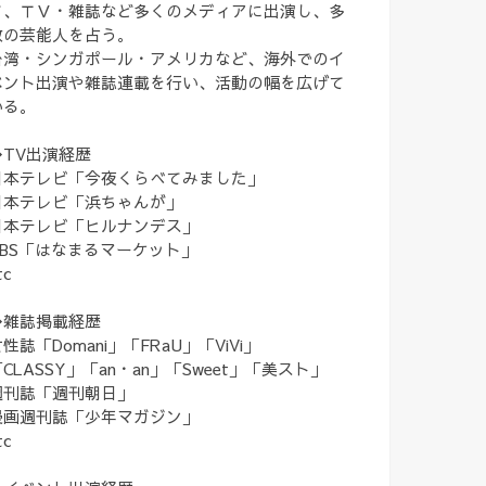
て、ＴＶ・雑誌など多くのメディアに出演し、多
数の芸能人を占う。
台湾・シンガポール・アメリカなど、海外でのイ
ベント出演や雑誌連載を行い、活動の幅を広げて
いる。
◆TV出演経歴
日本テレビ「今夜くらべてみました」
日本テレビ「浜ちゃんが」
日本テレビ「ヒルナンデス」
TBS「はなまるマーケット」
tc
◆雑誌掲載経歴
性誌「Domani」「FRaU」「ViVi」
CLASSY」「an・an」「Sweet」「美スト」
週刊誌「週刊朝日」
漫画週刊誌「少年マガジン」
tc