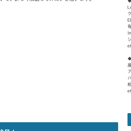
L
E
I
シ
e
e