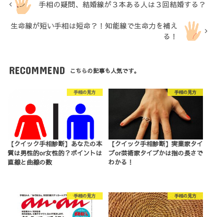
手相の疑問、結婚線が３本ある人は３回結婚する？
生命線が短い手相は短命？！知能線で生命力を補え
る！
RECOMMEND
こちらの記事も人気です。
手相の見方
手相の見方
【クイック手相診断】あなたの本
【クイック手相診断】実業家タイ
質は男性的or女性的？ポイントは
プor芸術家タイプかは指の長さで
直線と曲線の数
わかる！
手相の見方
手相の見方