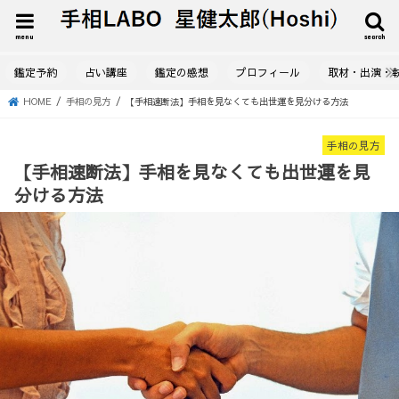
menu
search
鑑定予約
占い講座
鑑定の感想
プロフィール
取材・出演・
HOME
手相の見方
【手相速断法】手相を見なくても出世運を見分ける方法
手相の見方
【手相速断法】手相を見なくても出世運を見
分ける方法