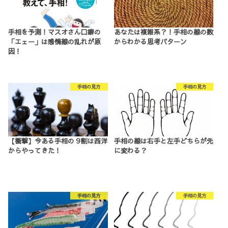
手相を予測！マスオさん口癖の
あなたは複雑系？！手相の線の数
「エェー」は感情線の乱れが原
からわかる思考パターン
因！
手相の見方
手相の見方
【衝撃】今ある手相の９割は西洋
手相の線は右手と左手どちらが先
からやってきた！
に変わる？
手相の見方
手相の見方