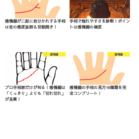
感情線が二股に枝分かれする手相
手相で惚れやすさを診断！ポイン
は恋の感度抜群＆世話焼き！
トは感情線の確度
感情線
感情線
プロ手相家だけが知る！感情線は
感情線の手相の見方16種類を完
「くっきり」よりも「切れ切れ」
全コンプリート！
が良質！