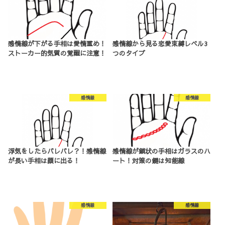
感情線が下がる手相は愛情重め！
感情線から見る恋愛束縛レベル3
ストーカー的気質の覚醒に注意！
つのタイプ
感情線
感情線
浮気をしたらバレバレ？！感情線
感情線が鎖状の手相はガラスのハ
が長い手相は顔に出る！
ート！対策の鍵は知能線
感情線
感情線