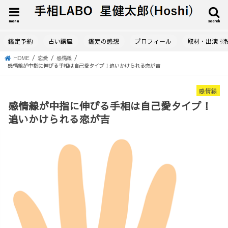
menu
search
鑑定予約
占い講座
鑑定の感想
プロフィール
取材・出演・
HOME
恋愛
感情線
感情線が中指に伸びる手相は自己愛タイプ！追いかけられる恋が吉
感情線
感情線が中指に伸びる手相は自己愛タイプ！
追いかけられる恋が吉