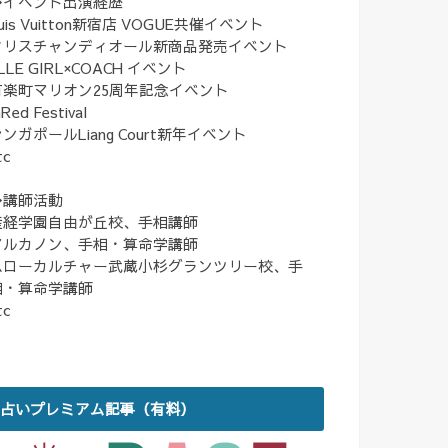
◆イベント出演経歴
uis Vuitton新宿店 VOGUE共催イベント
クリスチャンディオール新商品発売イベント
LLE GIRL×COACH イベント
有楽町マリオン25周年記念イベント
nRed Festival
ンガポールLiang Court新年イベント
tc
◆講師活動
産経学園自由が丘校、手相講師
アルカノン、手相・算命学講師
ハローカルチャー武蔵小杉グランツリー校、手
相・算命学講師
tc
占いプレミアム記事（有料）