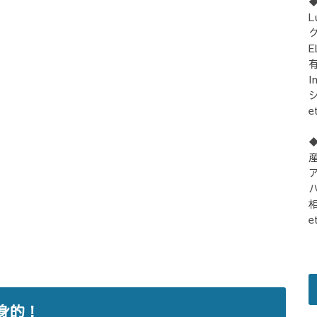
L
E
I
シ
e
e
身的！