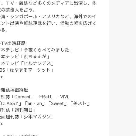
て、ＴＶ・雑誌など多くのメディアに出演し、多
数の芸能人を占う。
台湾・シンガポール・アメリカなど、海外でのイ
ベント出演や雑誌連載を行い、活動の幅を広げて
いる。
◆TV出演経歴
日本テレビ「今夜くらべてみました」
日本テレビ「浜ちゃんが」
日本テレビ「ヒルナンデス」
TBS「はなまるマーケット」
tc
◆雑誌掲載経歴
性誌「Domani」「FRaU」「ViVi」
CLASSY」「an・an」「Sweet」「美スト」
週刊誌「週刊朝日」
漫画週刊誌「少年マガジン」
tc