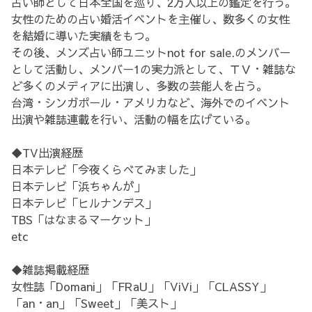
占い師として日本全国を巡り、2万人以上の鑑定を行う。
女性のための占い婚活イベントを主催し、数多くの女性
を結婚に導いた実績をもつ。
その後、メンズ占い師ユニットnot for sale.のメンバー
として活動し、メンバー1の実力派として、ＴＶ・雑誌な
ど多くのメディアに出演し、多数の芸能人を占う。
台湾・シンガポール・アメリカなど、海外でのイベント
出演や雑誌連載を行い、活動の幅を広げている。
◆TV出演経歴
日本テレビ「今夜くらべてみました」
日本テレビ「浜ちゃんが」
日本テレビ「ヒルナンデス」
TBS「はなまるマーケット」
etc
◆雑誌掲載経歴
女性誌「Domani」「FRaU」「ViVi」「CLASSY」
「an・an」「Sweet」「美スト」