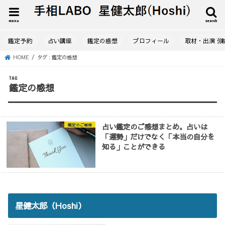
menu
search
鑑定予約
占い講座
鑑定の感想
プロフィール
取材・出演・
HOME
タグ : 鑑定の感想
TAG
鑑定の感想
占い鑑定のご感想まとめ。占いは
鑑定のご感想
「運勢」だけでなく「本当の自分を
知る」ことができる
星健太郎（Hoshi）