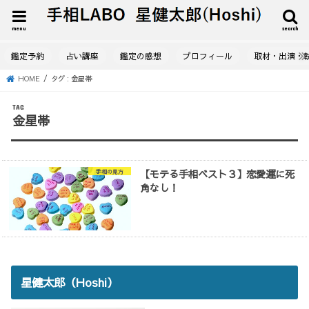
menu
search
鑑定予約
占い講座
鑑定の感想
プロフィール
取材・出演・
HOME
タグ : 金星帯
TAG
金星帯
【モテる手相ベスト３】恋愛運に死
手相の見方
角なし！
星健太郎（Hoshi）