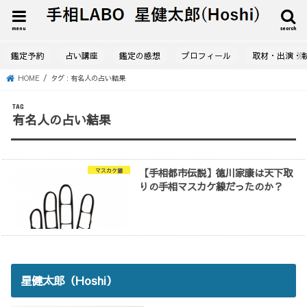
menu
search
鑑定予約
占い講座
鑑定の感想
プロフィール
取材・出演・
HOME
タグ : 有名人の占い結果
TAG
有名人の占い結果
【手相都市伝説】徳川家康は天下取
マスカケ線
りの手相マスカケ線だったのか？
星健太郎（Hoshi）