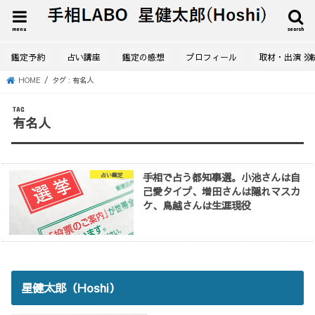
menu
search
鑑定予約
占い講座
鑑定の感想
プロフィール
取材・出演・
HOME
タグ : 有名人
TAG
有名人
手相で占う都知事選。小池さんは自
占い鑑定
己愛タイプ、増田さんは隠れマスカ
ケ、鳥越さんは生涯現役
星健太郎（Hoshi）